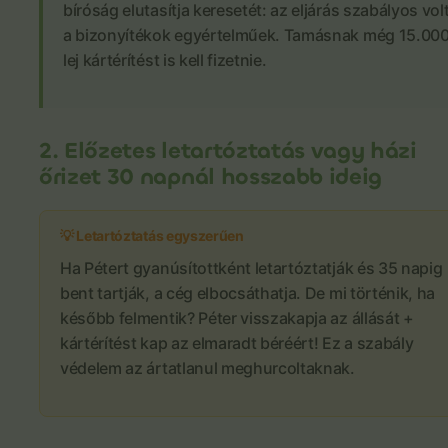
bíróság elutasítja keresetét: az eljárás szabályos volt
a bizonyítékok egyértelműek. Tamásnak még 15.00
lej kártérítést is kell fizetnie.
2. Előzetes letartóztatás vagy házi
őrizet 30 napnál hosszabb ideig
💡 Letartóztatás egyszerűen
Ha Pétert gyanúsítottként letartóztatják és 35 napig
bent tartják, a cég elbocsáthatja. De mi történik, ha
később felmentik? Péter visszakapja az állását +
kártérítést kap az elmaradt béréért! Ez a szabály
védelem az ártatlanul meghurcoltaknak.