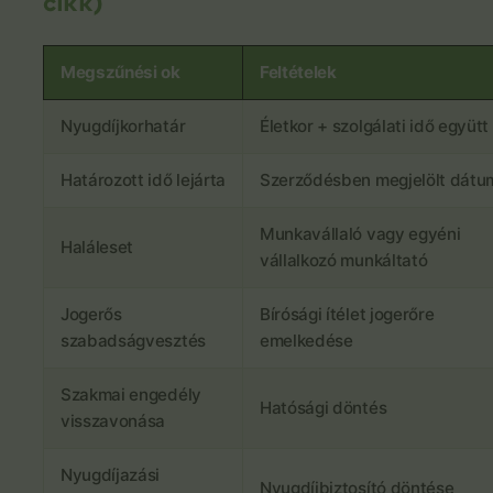
cikk)
Megszűnési ok
Feltételek
Nyugdíjkorhatár
Életkor + szolgálati idő együtt
Határozott idő lejárta
Szerződésben megjelölt dátu
Munkavállaló vagy egyéni
Haláleset
vállalkozó munkáltató
Jogerős
Bírósági ítélet jogerőre
szabadságvesztés
emelkedése
Szakmai engedély
Hatósági döntés
visszavonása
Nyugdíjazási
Nyugdíjbiztosító döntése