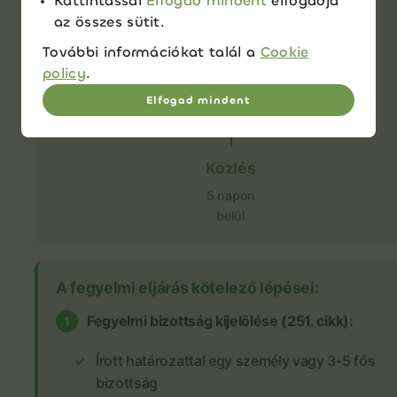
Kattintással
Elfogad mindent
elfogadja
az összes sütit.
További információkat talál a
Cookie
Határozat
policy
.
30 napon
Elfogad mindent
belül
Közlés
5 napon
belül
A fegyelmi eljárás kötelező lépései:
Fegyelmi bizottság kijelölése (251. cikk):
1
Írott határozattal egy személy vagy 3-5 fős
bizottság