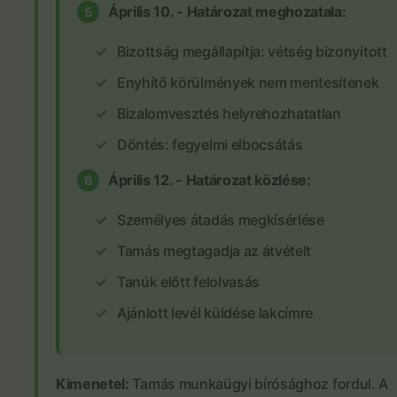
Április 10. - Határozat meghozatala:
5
Bizottság megállapítja: vétség bizonyított
Enyhítő körülmények nem mentesítenek
Bizalomvesztés helyrehozhatatlan
Döntés: fegyelmi elbocsátás
Április 12. - Határozat közlése:
6
Személyes átadás megkísérlése
Tamás megtagadja az átvételt
Tanúk előtt felolvasás
Ajánlott levél küldése lakcímre
Kimenetel:
Tamás munkaügyi bírósághoz fordul. A