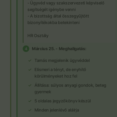
- Ügyvéd vagy szakszervezeti képviselő
segítségét igénybe venni
- A bizottság által összegyűjtött
bizonyítékokba betekinteni
HR Osztály
Március 25. - Meghallgatás:
4
Tamás megjelenik ügyvéddel
Elismeri a tényt, de enyhítő
körülményeket hoz fel
Állítása: súlyos anyagi gondok, beteg
gyermek
5 oldalas jegyzőkönyv készül
Minden jelenlévő aláírja