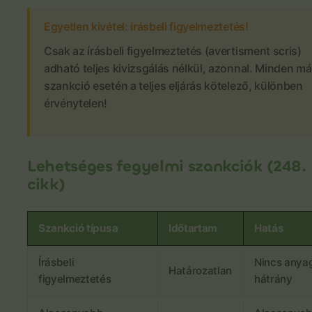
Egyetlen kivétel: írásbeli figyelmeztetés!
Csak az írásbeli figyelmeztetés (avertisment scris)
adható teljes kivizsgálás nélkül, azonnal. Minden m
szankció esetén a teljes eljárás kötelező, különben
érvénytelen!
Lehetséges fegyelmi szankciók (248.
cikk)
Szankció típusa
Időtartam
Hatás
Írásbeli
Nincs anyag
Határozatlan
figyelmeztetés
hátrány