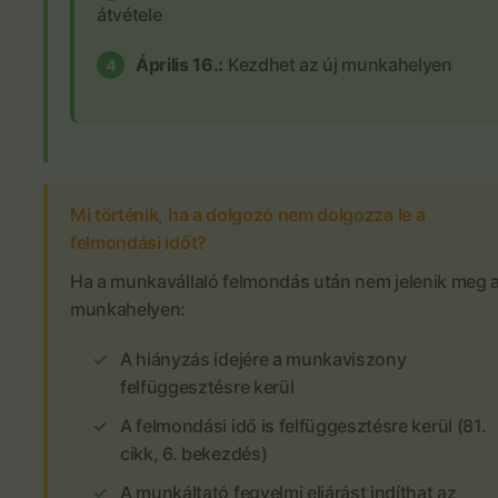
átvétele
Április 16.:
Kezdhet az új munkahelyen
4
Mi történik, ha a dolgozó nem dolgozza le a
felmondási időt?
Ha a munkavállaló felmondás után nem jelenik meg 
munkahelyen:
A hiányzás idejére a munkaviszony
felfüggesztésre kerül
A felmondási idő is felfüggesztésre kerül (81.
cikk, 6. bekezdés)
A munkáltató fegyelmi eljárást indíthat az