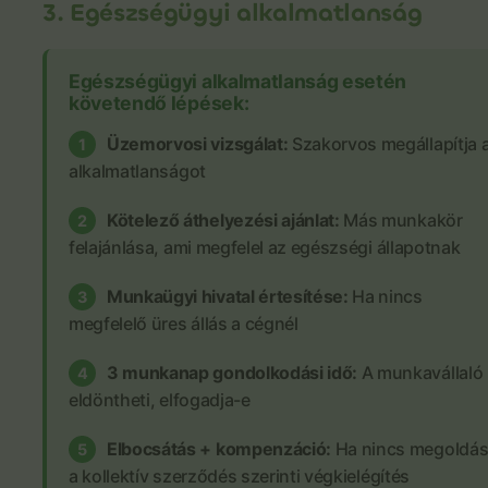
3. Egészségügyi alkalmatlanság
Egészségügyi alkalmatlanság esetén
követendő lépések:
Üzemorvosi vizsgálat:
Szakorvos megállapítja 
1
alkalmatlanságot
Kötelező áthelyezési ajánlat:
Más munkakör
2
felajánlása, ami megfelel az egészségi állapotnak
Munkaügyi hivatal értesítése:
Ha nincs
3
megfelelő üres állás a cégnél
3 munkanap gondolkodási idő:
A munkavállaló
4
eldöntheti, elfogadja-e
Elbocsátás + kompenzáció:
Ha nincs megoldás
5
a kollektív szerződés szerinti végkielégítés