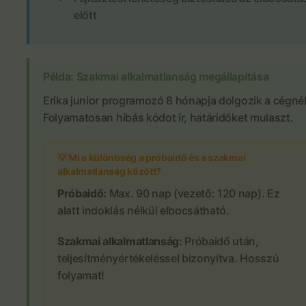
előtt
Példa: Szakmai alkalmatlanság megállapítása
Erika junior programozó 8 hónapja dolgozik a cégnél
Folyamatosan hibás kódot ír, határidőket mulaszt.
💡 Mi a különbség a próbaidő és a szakmai
alkalmatlanság között?
Próbaidő:
Max. 90 nap (vezető: 120 nap). Ez
alatt indoklás nélkül elbocsátható.
Szakmai alkalmatlanság:
Próbaidő után,
teljesítményértékeléssel bizonyítva. Hosszú
folyamat!