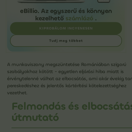
eBillio. Az egyszerű és könnyen
kezelhető
számlázó
.
KIPROBÁLOM INGYENESEN
Tudj meg többet
A munkaviszony megszüntetése Romániában szigorú
szabályokhoz kötött - egyetlen eljárási hiba miatt is
érvénytelenné válhat az elbocsátás, ami akár évekig ta
pereskedéshez és jelentős kártérítési kötelezettséghez
vezethet.
Felmondás és elbocsátá
útmutató