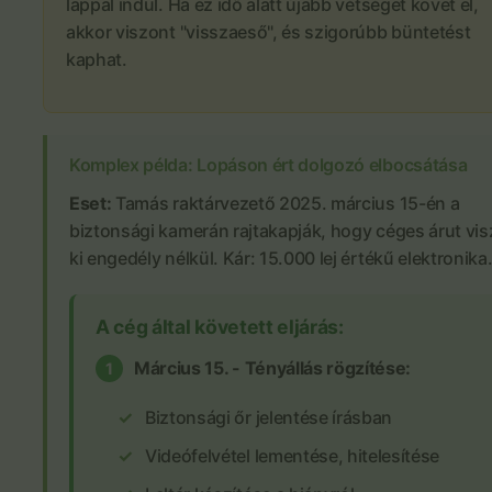
lappal indul. Ha ez idő alatt újabb vétséget követ el,
akkor viszont "visszaeső", és szigorúbb büntetést
kaphat.
Komplex példa: Lopáson ért dolgozó elbocsátása
Eset:
Tamás raktárvezető 2025. március 15-én a
biztonsági kamerán rajtakapják, hogy céges árut vis
ki engedély nélkül. Kár: 15.000 lej értékű elektronika
A cég által követett eljárás:
Március 15. - Tényállás rögzítése:
1
Biztonsági őr jelentése írásban
Videófelvétel lementése, hitelesítése