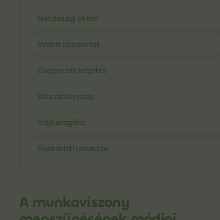
Gazdasági okból
Védett csoportok
Csoportos leépítés
Visszahelyezés
Végkielégítés
Gyakorlati tanácsok
A munkaviszony
megszűnésének módjai