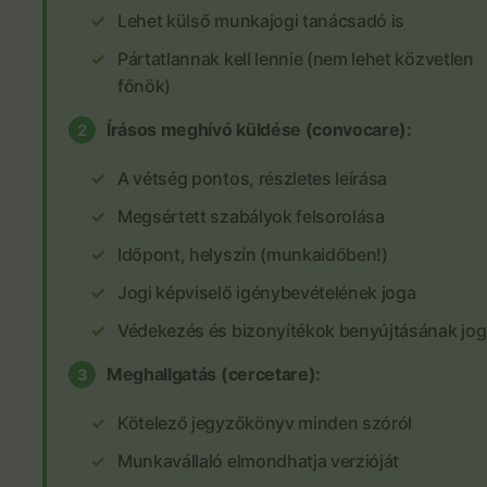
Lehet külső munkajogi tanácsadó is
Pártatlannak kell lennie (nem lehet közvetlen
főnök)
Írásos meghívó küldése (convocare):
2
A vétség pontos, részletes leírása
Megsértett szabályok felsorolása
Időpont, helyszín (munkaidőben!)
Jogi képviselő igénybevételének joga
Védekezés és bizonyítékok benyújtásának jo
Meghallgatás (cercetare):
3
Kötelező jegyzőkönyv minden szóról
Munkavállaló elmondhatja verzióját