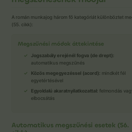
A román munkajog három fő kategóriát különböztet me
(55. cikk):
Megszűnési módok áttekintése
Jogszabály erejénél fogva (de drept):
automatikus megszűnés
Közös megegyezéssel (acord):
mindkét fél
egyetértésével
Egyoldalú akaratnyilatkozattal:
felmondás vag
elbocsátás
Automatikus megszűnési esetek (56.