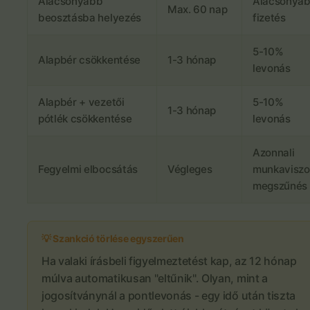
Alacsonyabb
Alacsonya
Max. 60 nap
beosztásba helyezés
fizetés
5-10%
Alapbér csökkentése
1-3 hónap
levonás
Alapbér + vezetői
5-10%
1-3 hónap
pótlék csökkentése
levonás
Azonnali
Fegyelmi elbocsátás
Végleges
munkavisz
megszűnés
💡 Szankció törlése egyszerűen
Ha valaki írásbeli figyelmeztetést kap, az 12 hónap
múlva automatikusan "eltűnik". Olyan, mint a
jogosítványnál a pontlevonás - egy idő után tiszta