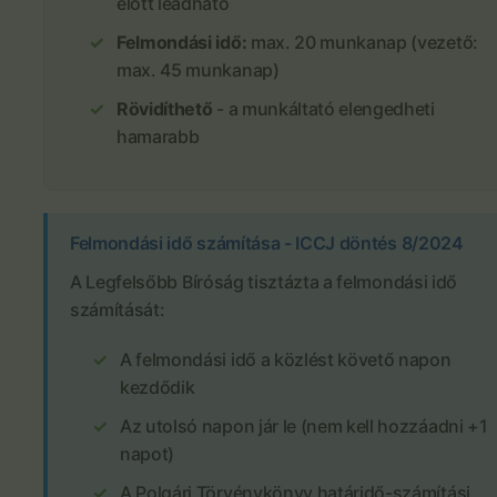
előtt leadható
Felmondási idő:
max. 20 munkanap (vezető:
max. 45 munkanap)
Rövidíthető
- a munkáltató elengedheti
hamarabb
Felmondási idő számítása - ICCJ döntés 8/2024
A Legfelsőbb Bíróság tisztázta a felmondási idő
számítását:
A felmondási idő a közlést követő napon
kezdődik
Az utolsó napon jár le (nem kell hozzáadni +1
napot)
A Polgári Törvénykönyv határidő-számítási