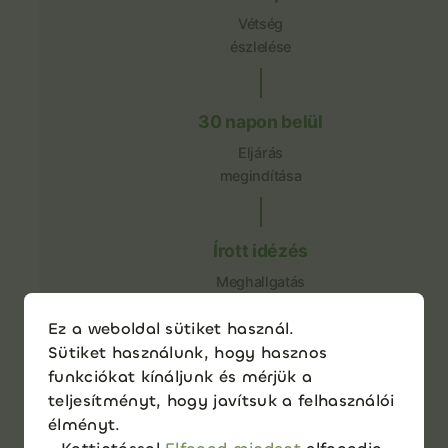
Vétség
észlelése
30 napon belül
Eljárás
megindítása
Írott idézés
Meghallgatás
előtt
Ez a weboldal sütiket használ.
Sütiket használunk, hogy hasznos
funkciókat kínáljunk és mérjük a
Meghallgatás
teljesítményt, hogy javítsuk a felhasználói
Védelem
élményt.
lehetősége