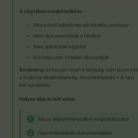
A cég hibás megközelítése:
Nincs írott teljesítményértékelési rendszer
Nem dokumentálták a hibákat
Nem ajánlottak képzést
8 hónap után hirtelen elbocsátják
Eredmény:
Erika pert nyer! A bíróság: nem bizonyíto
a szakmai alkalmatlanság. Visszahelyezés + 8 havi
bér kártérítés.
Helyes eljárás lett volna:
Írásos teljesítménycélok meghatározása
1
Havi értékelések dokumentálása
2