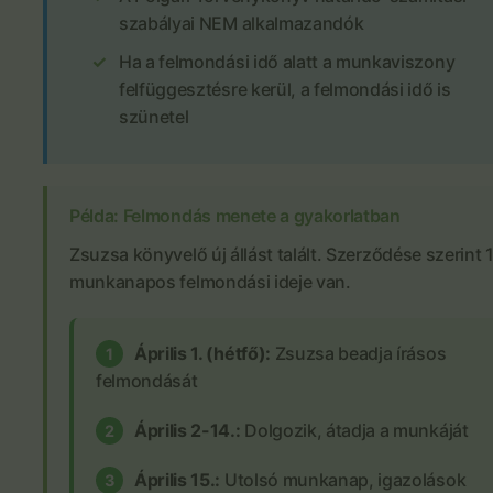
szabályai NEM alkalmazandók
Ha a felmondási idő alatt a munkaviszony
felfüggesztésre kerül, a felmondási idő is
szünetel
Példa: Felmondás menete a gyakorlatban
Zsuzsa könyvelő új állást talált. Szerződése szerint 
munkanapos felmondási ideje van.
Április 1. (hétfő):
Zsuzsa beadja írásos
1
felmondását
Április 2-14.:
Dolgozik, átadja a munkáját
2
Április 15.:
Utolsó munkanap, igazolások
3