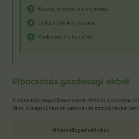
Képzés, mentorálás felajánlása
3
Javítási terv kidolgozása
4
Csak ezután elbocsátás
5
Elbocsátás gazdasági okból
A munkakör megszűnése esetén történő elbocsátás (6
cikk). A megszűnésnek valósnak és komolynak kell lenn
❌ Nem elfogadható okok