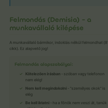
Felmondás (Demisia) - a
munkavállaló kilépése
A munkavállaló bármikor, indoklás nélkül felmondhat (8
cikk). Ez alapvető jog!
Felmondás alapszabályai:
Kötelezően írásban
- szóban vagy telefonon
nem elég!
Nem kell megindokolni
- "személyes okok" is
elég
Be kell iktatni
- ha a főnök nem veszi át, tanúk