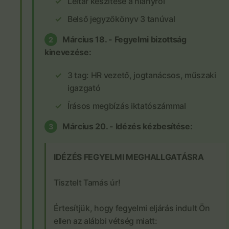
Leltár készítése a hiányról
Belső jegyzőkönyv 3 tanúval
Március 18. - Fegyelmi bizottság
2
kinevezése:
3 tag: HR vezető, jogtanácsos, műszaki
igazgató
Írásos megbízás iktatószámmal
Március 20. - Idézés kézbesítése:
3
IDÉZÉS FEGYELMI MEGHALLGATÁSRA
Tisztelt Tamás úr!
Értesítjük, hogy fegyelmi eljárás indult Ön
ellen az alábbi vétség miatt: