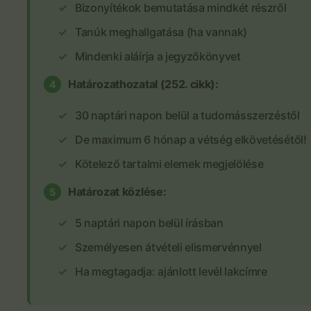
Bizonyítékok bemutatása mindkét részről
Tanúk meghallgatása (ha vannak)
Mindenki aláírja a jegyzőkönyvet
Határozathozatal (252. cikk):
4
30 naptári napon belül a tudomásszerzéstől
De maximum 6 hónap a vétség elkövetésétől!
Kötelező tartalmi elemek megjelölése
Határozat közlése:
5
5 naptári napon belül írásban
Személyesen átvételi elismervénnyel
Ha megtagadja: ajánlott levél lakcímre