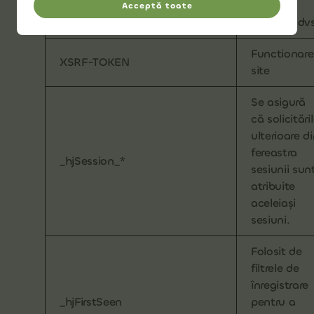
zilnice a
Acceptă toate
site-ului dv
Functionare
XSRF-TOKEN
site
Se asigură
că solicitări
ulterioare d
fereastra
_hjSession_*
sesiunii sun
atribuite
aceleiași
sesiuni.
Folosit de
filtrele de
înregistrare
_hjFirstSeen
pentru a