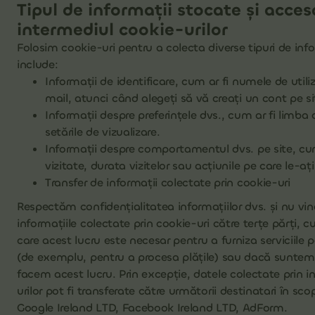
Tipul de informații stocate și acces
intermediul cookie-urilor
Folosim cookie-uri pentru a colecta diverse tipuri de inf
include:
Informații de identificare, cum ar fi numele de util
mail, atunci când alegeți să vă creați un cont pe si
Informații despre preferințele dvs., cum ar fi limba
setările de vizualizare.
Informații despre comportamentul dvs. pe site, cum
vizitate, durata vizitelor sau acțiunile pe care le-ați
Transfer de informații colectate prin cookie-uri
Respectăm confidențialitatea informațiilor dvs. și nu v
informațiile colectate prin cookie-uri către terțe părți, c
care acest lucru este necesar pentru a furniza serviciile pe
(de exemplu, pentru a procesa plățile) sau dacă suntem 
facem acest lucru. Prin excepție, datele colectate prin 
urilor pot fi transferate către următorii destinatari în sc
Google Ireland LTD, Facebook Ireland LTD, AdForm.