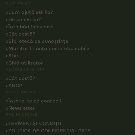
CUM AJUTĂ?
Cum ajută eBillio?
De ce eBillio?
Întrebări frecvente
Cât costă?
Bibliotecă de cunoștințe
Monitor finanțări nerambursabile
Știri
Ghid utilizator
CE TREBUIE SA STII:
Cât costă?
ANCP
ALTE LINKURI:
Înscrie-te ca contabil
Newsletter
PAGINI LEGALE:
TERMENI ȘI CONDIȚII
POLITICA DE CONFIDENȚIALITATE