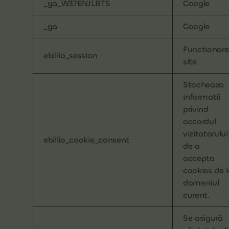
_ga_W37ENJLBTS
Google
_ga
Google
Functionare
ebillio_session
site
Stocheaza
informatii
privind
accordul
vizitatorului
ebillio_cookie_consent
de a
accepta
cookies de 
domeniul
curent.
Se asigură