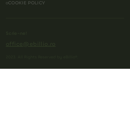
COOKIE POLICY
Scrie-ne!
office@ebillio.ro
2023. All Rights Reserved by eBillio®.