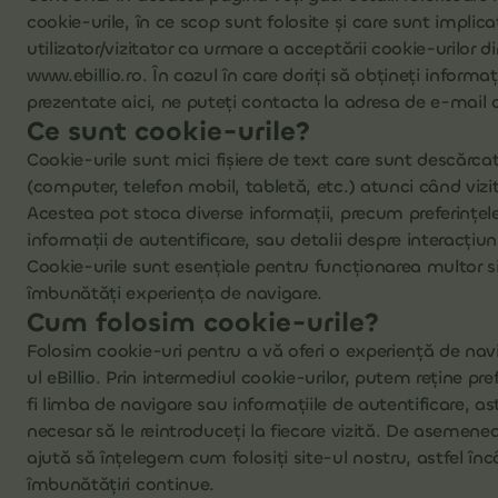
cookie-urile, în ce scop sunt folosite şi care sunt implica
utilizator/vizitator ca urmare a acceptării cookie-urilor di
www.ebillio.ro. În cazul în care doriți să obţineți informa
prezentate aici, ne puteţi contacta la adresa de e-mail 
Ce sunt cookie-urile?
Cookie-urile sunt mici fișiere de text care sunt descărcat
(computer, telefon mobil, tabletă, etc.) atunci când vizi
Acestea pot stoca diverse informații, precum preferințel
informații de autentificare, sau detalii despre interacțiuni
Cookie-urile sunt esențiale pentru funcționarea multor si
îmbunătăți experiența de navigare.
Cum folosim cookie-urile?
Folosim cookie-uri pentru a vă oferi o experiență de nav
ul eBillio. Prin intermediul cookie-urilor, putem reține pre
fi limba de navigare sau informațiile de autentificare, ast
necesar să le reintroduceți la fiecare vizită. De asemenea
ajută să înțelegem cum folosiți site-ul nostru, astfel în
îmbunătățiri continue.