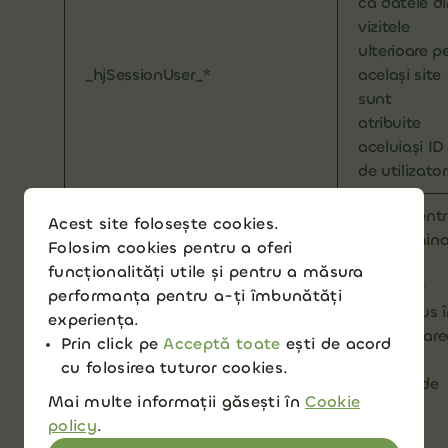
că datele d
vizitele
ulterioare p
_hjSessionUser_*
același site
sunt
atribuite
aceluiași ID
de utilizator
Setați pent
Acest site folosește cookies.
a determin
Folosim cookies pentru a oferi
dacă un
funcționalități utile și pentru a măsura
utilizator
performanța pentru a-ți îmbunătăți
este inclus 
experiența.
eșantionare
Prin click pe
Acceptă toate
ești de acord
_hjIncludedInSessionSample_*
de date
cu folosirea tuturor cookies.
definită de
Mai multe informații găsești în
Cookie
limita de
policy
.
sesiuni