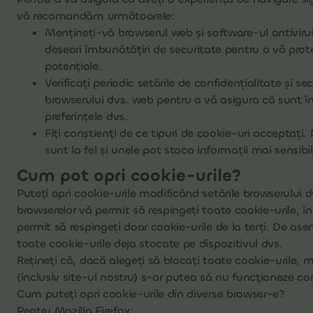
vă recomandăm următoarele:
Mențineți-vă browserul web și software-ul antivirus
deseori îmbunătățiri de securitate pentru a vă prot
potențiale.
Verificați periodic setările de confidențialitate și se
browserului dvs. web pentru a vă asigura că sunt 
preferințele dvs.
Fiți conștienți de ce tipuri de cookie-uri acceptați.
sunt la fel și unele pot stoca informații mai sensibi
Cum pot opri cookie-urile?
Puteți opri cookie-urile modificând setările browserului 
browserelor vă permit să respingeți toate cookie-urile, î
permit să respingeți doar cookie-urile de la terți. De as
toate cookie-urile deja stocate pe dispozitivul dvs.
Rețineți că, dacă alegeți să blocați toate cookie-urile, m
(inclusiv site-ul nostru) s-ar putea să nu funcționeze cor
Cum puteți opri cookie-urile din diverse browser-e?
Pentru Mozilla Firefox: