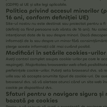
(GDPR) al UE și alte legi aplicabile.
Politica privind accesul minorilor 
16 ani, conform definiției UE)
Site-ul nostru nu este destinat sau proiectat pentru a fi 
(definiți ca fiind persoane sub vârsta de 16 ani). Nu co
intenționat date de la sau despre minori. Dacă descope
informații de la sau despre un minor fără consimțământ
șterge aceste informații cât mai curând posibil.
Modificări în setările cookies-urilor
Aveți control complet asupra cookie-urilor pe care le acc
respingeți. Majoritatea browserelor web oferă posibilita
preferințele cookie-urilor. Puteți seta browserul dvs. să 
urile sau să accepte anumite tipuri de cookie-uri. De a
browserul dvs. să vă alerteze atunci când un site web î
cookie pe dispozitivul dvs.
Sfaturi pentru o navigare sigura și 
bazată pe cookies
Pentru a vă asigura că aveți o experiență de navigare sig