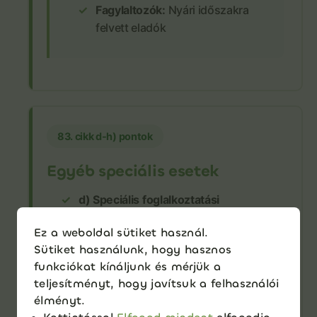
Fagylaltozók:
Nyári időszakra
felvett eladók
83. cikk d-h) pontok
Egyéb speciális esetek
d) Speciális foglalkoztatási
programok:
Állami támogatott
Ez a weboldal sütiket használ.
foglalkoztatás
Sütiket használunk, hogy hasznos
e) Nyugdíj előtt állók:
Akik 5 éven belül
funkciókat kínáljunk és mérjük a
elérik a nyugdíjkorhatárt
teljesítményt, hogy javítsuk a felhasználói
élményt.
f) Választott tisztségek: