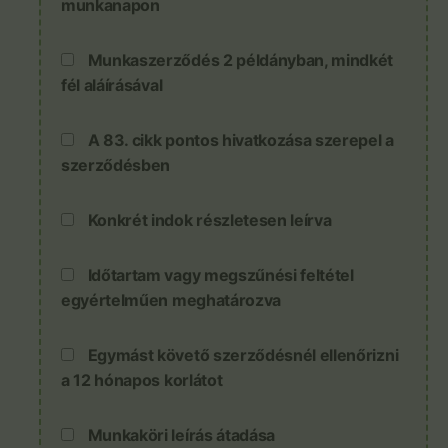
munkanapon
Munkaszerződés 2 példányban, mindkét
fél aláírásával
A 83. cikk pontos hivatkozása szerepel a
szerződésben
Konkrét indok részletesen leírva
Időtartam vagy megszűnési feltétel
egyértelműen meghatározva
Egymást követő szerződésnél ellenőrizni
a 12 hónapos korlátot
Munkaköri leírás átadása