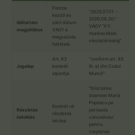
Pontos
"2025.07.01. -
kezdő és
2026.06.30."
Időtartam
záró dátum
VAGY "X.Y.
megjelölése
VAGY a
munkavállaló
megszűnés
visszatéréséig"
feltétele
Art. 83
"conform art. 83
Jogalap
konkrét
lit. a) din Codul
alpontja
Muncii"
"înlocuirea
doamnei Maria
Popescu pe
Konkrét ok
Részletes
perioada
részletes
indoklás
concediului
leírása
pentru
creșterea