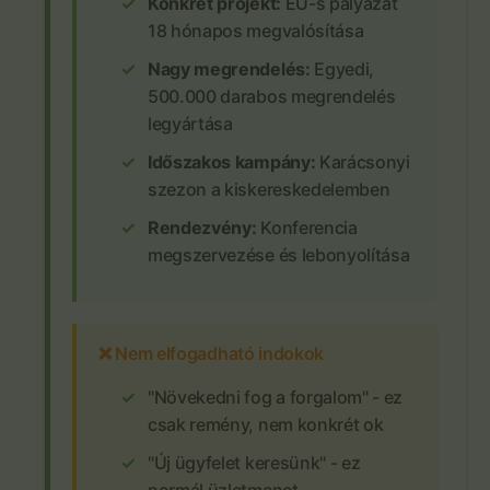
Konkrét projekt:
EU-s pályázat
18 hónapos megvalósítása
Nagy megrendelés:
Egyedi,
500.000 darabos megrendelés
legyártása
Időszakos kampány:
Karácsonyi
szezon a kiskereskedelemben
Rendezvény:
Konferencia
megszervezése és lebonyolítása
❌ Nem elfogadható indokok
"Növekedni fog a forgalom" - ez
csak remény, nem konkrét ok
"Új ügyfelet keresünk" - ez