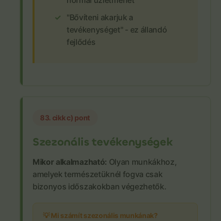
normál üzletmenet
"Bővíteni akarjuk a
tevékenységet" - ez állandó
fejlődés
83. cikk c) pont
Szezonális tevékenységek
Mikor alkalmazható:
Olyan munkákhoz,
amelyek természetüknél fogva csak
bizonyos időszakokban végezhetők.
💡 Mi számít szezonális munkának?