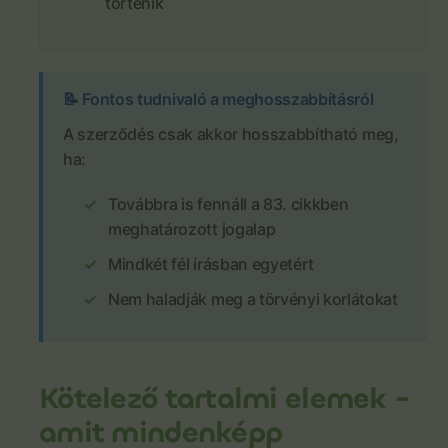
történik
📝 Fontos tudnivaló a meghosszabbításról
A szerződés csak akkor hosszabbítható meg,
ha:
Továbbra is fennáll a 83. cikkben
meghatározott jogalap
Mindkét fél írásban egyetért
Nem haladják meg a törvényi korlátokat
Kötelező tartalmi elemek -
amit mindenképp