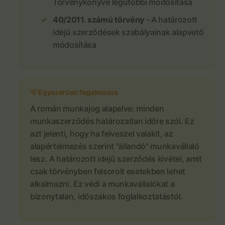
Törvénykönyve legutóbbi módosítása
40/2011. számú törvény
- A határozott
idejű szerződések szabályainak alapvető
módosítása
💡 Egyszerűen fogalmazva
A román munkajog alapelve: minden
munkaszerződés határozatlan időre szól. Ez
azt jelenti, hogy ha felveszel valakit, az
alapértelmezés szerint "állandó" munkavállaló
lesz. A határozott idejű szerződés kivétel, amit
csak törvényben felsorolt esetekben lehet
alkalmazni. Ez védi a munkavállalókat a
bizonytalan, időszakos foglalkoztatástól.