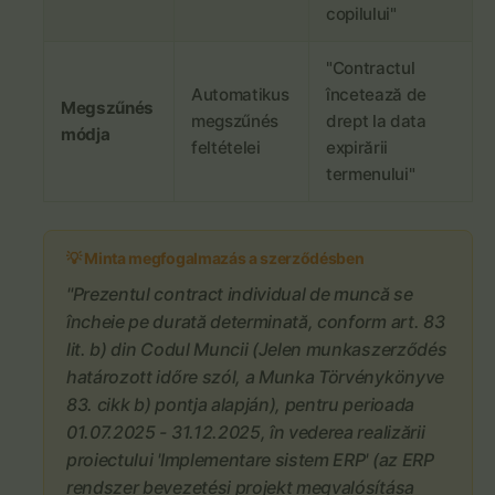
copilului"
"Contractul
Automatikus
încetează de
Megszűnés
megszűnés
drept la data
módja
feltételei
expirării
termenului"
💡 Minta megfogalmazás a szerződésben
"Prezentul contract individual de muncă se
încheie pe durată determinată, conform art. 83
lit. b) din Codul Muncii (Jelen munkaszerződés
határozott időre szól, a Munka Törvénykönyve
83. cikk b) pontja alapján), pentru perioada
01.07.2025 - 31.12.2025, în vederea realizării
proiectului 'Implementare sistem ERP' (az ERP
rendszer bevezetési projekt megvalósítása