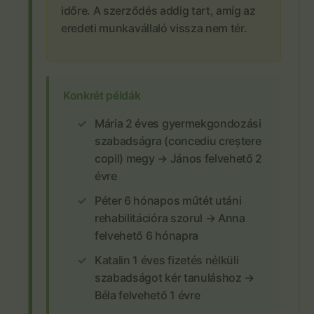
időre. A szerződés addig tart, amíg az
eredeti munkavállaló vissza nem tér.
Konkrét példák
Mária 2 éves gyermekgondozási
szabadságra (concediu creștere
copil) megy → János felvehető 2
évre
Péter 6 hónapos műtét utáni
rehabilitációra szorul → Anna
felvehető 6 hónapra
Katalin 1 éves fizetés nélküli
szabadságot kér tanuláshoz →
Béla felvehető 1 évre