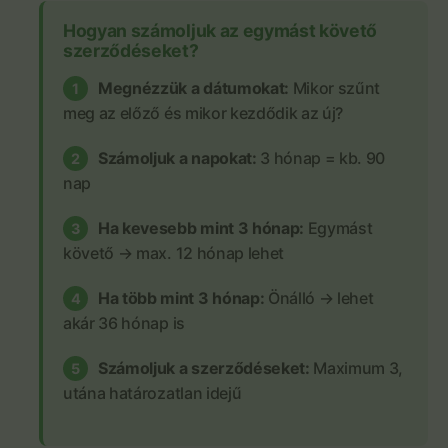
Hogyan számoljuk az egymást követő
szerződéseket?
Megnézzük a dátumokat:
Mikor szűnt
1
meg az előző és mikor kezdődik az új?
Számoljuk a napokat:
3 hónap = kb. 90
2
nap
Ha kevesebb mint 3 hónap:
Egymást
3
követő → max. 12 hónap lehet
Ha több mint 3 hónap:
Önálló → lehet
4
akár 36 hónap is
Számoljuk a szerződéseket:
Maximum 3,
5
utána határozatlan idejű