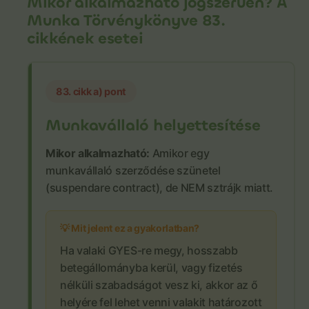
Mikor alkalmazható jogszerűen? A
Munka Törvénykönyve 83.
cikkének esetei
83. cikk a) pont
Munkavállaló helyettesítése
Mikor alkalmazható:
Amikor egy
munkavállaló szerződése szünetel
(suspendare contract), de NEM sztrájk miatt.
💡 Mit jelent ez a gyakorlatban?
Ha valaki GYES-re megy, hosszabb
betegállományba kerül, vagy fizetés
nélküli szabadságot vesz ki, akkor az ő
helyére fel lehet venni valakit határozott