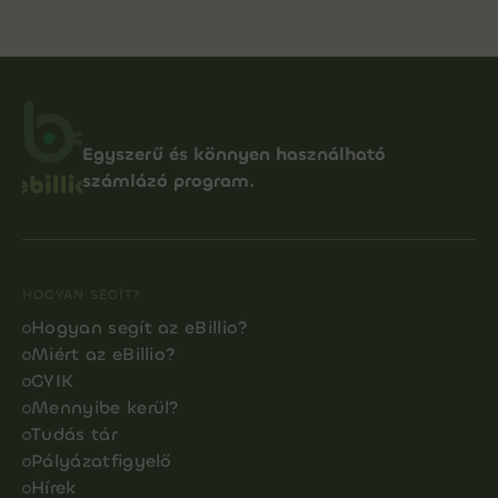
Egyszerű és könnyen használható
számlázó program.
HOGYAN SEGÍT?
Hogyan segít az eBillio?
Miért az eBillio?
GYIK
Mennyibe kerül?
Tudás tár
Pályázatfigyelő
Hírek