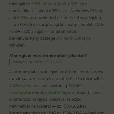
minimálbér
2026. július 1-jétől 4.325 lejre
emelkedik a jelenlegi 4.050 lejről. Az emelés
275 lej
,
ami
6,79%-os
növekedést jelent. Ezzel egyidejűleg
— a 89/2025-ös sürgősségi kormányrendelet (OUG
nr. 89/2025) alapján — az adómentes
bérkedvezmény összege
300 lejről 200 lejre
csökken.
Mennyivel nő a minimálbér júliustól?
Hatályba lép: 2026. július 1-jétől
A kormányhatározat egyetlen érdemi rendelkezést
tartalmaz: az országos garantált bruttó minimálbér
4.325 lej/hó
lesz, ami havi átlag
166,667
munkaórára
vetítve
25,949 lej/óra
órabért jelent.
A határozat hatályba lépésével az előző
minimálbér-rendeletet — az 1506/2024-es
kormányhatározatot (HG nr. 1506/2024) — hatályon