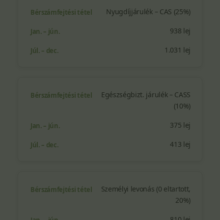
Nyugdíjjárulék – CAS (25%)
938 lej
1.031 lej
Egészségbizt. járulék – CASS
(10%)
375 lej
413 lej
Személyi levonás (0 eltartott,
20%)
810 lej