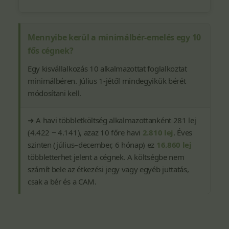
Mennyibe kerül a minimálbér-emelés egy 10
fős cégnek?
Egy kisvállalkozás 10 alkalmazottat foglalkoztat
minimálbéren. Július 1-jétől mindegyikük bérét
módosítani kell.
➜ A havi többletköltség alkalmazottanként 281 lej
(4.422 − 4.141), azaz 10 főre havi
2.810 lej
. Éves
szinten (július–december, 6 hónap) ez
16.860 lej
többletterhet jelent a cégnek. A költségbe nem
számít bele az étkezési jegy vagy egyéb juttatás,
csak a bér és a CAM.