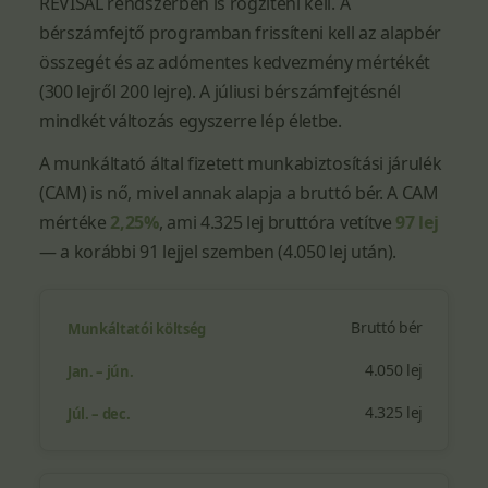
REVISAL rendszerben is rögzíteni kell. A
bérszámfejtő programban frissíteni kell az alapbér
összegét és az adómentes kedvezmény mértékét
(300 lejről 200 lejre). A júliusi bérszámfejtésnél
mindkét változás egyszerre lép életbe.
A munkáltató által fizetett munkabiztosítási járulék
(CAM) is nő, mivel annak alapja a bruttó bér. A CAM
mértéke
2,25%
, ami 4.325 lej bruttóra vetítve
97 lej
— a korábbi 91 lejjel szemben (4.050 lej után).
Bruttó bér
4.050 lej
4.325 lej