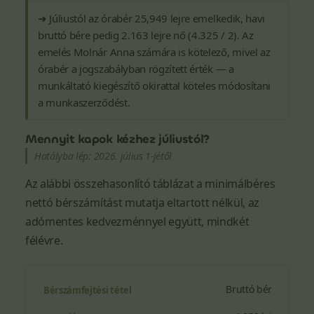
➜ Júliustól az órabér 25,949 lejre emelkedik, havi
bruttó bére pedig 2.163 lejre nő (4.325 / 2). Az
emelés Molnár Anna számára is kötelező, mivel az
órabér a jogszabályban rögzített érték — a
munkáltató kiegészítő okirattal köteles módosítani
a munkaszerződést.
Mennyit kapok kézhez júliustól?
Hatályba lép: 2026. július 1-jétől
Az alábbi összehasonlító táblázat a minimálbéres
nettó bérszámítást mutatja eltartott nélkül, az
adómentes kedvezménnyel együtt, mindkét
félévre.
Bruttó bér