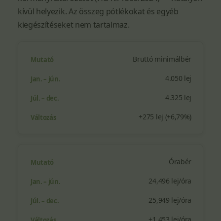
kívül helyezik. Az összeg pótlékokat és egyéb
kiegészítéseket nem tartalmaz.
Bruttó minimálbér
4.050 lej
4.325 lej
+275 lej (+6,79%)
Órabér
24,496 lej/óra
25,949 lej/óra
+1,453 lej/óra