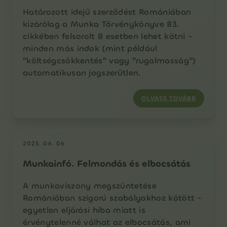
Határozott idejű szerződést Romániában
kizárólag a Munka Törvénykönyve 83.
cikkében felsorolt 8 esetben lehet kötni -
minden más indok (mint például
"költségcsökkentés" vagy "rugalmasság")
automatikusan jogszerűtlen.
OLVASS TOVÁBB
2025. 06. 06
Munkainfó. Felmondás és elbocsátás
A munkaviszony megszüntetése
Romániában szigorú szabályokhoz kötött -
egyetlen eljárási hiba miatt is
érvénytelenné válhat az elbocsátás, ami