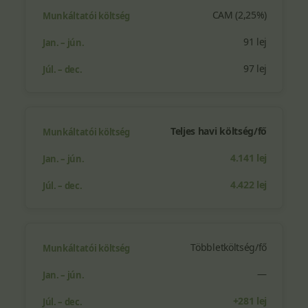
CAM (2,25%)
91 lej
97 lej
Teljes havi költség/fő
4.141 lej
4.422 lej
Többletköltség/fő
—
+281 lej