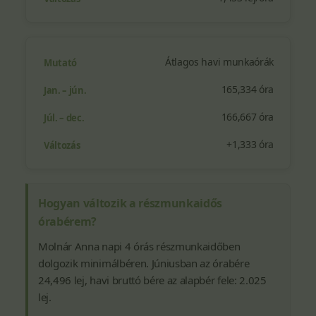
Átlagos havi munkaórák
165,334 óra
166,667 óra
+1,333 óra
Hogyan változik a részmunkaidős
órabérem?
Molnár Anna napi 4 órás részmunkaidőben
dolgozik minimálbéren. Júniusban az órabére
24,496 lej, havi bruttó bére az alapbér fele: 2.025
lej.