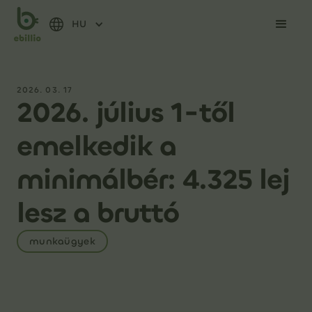
HU
2026. 03. 17
2026. július 1-től
emelkedik a
minimálbér: 4.325 lej
lesz a bruttó
munkaügyek