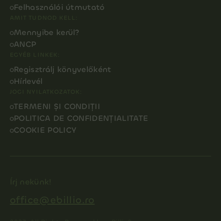
Felhasználói útmutató
AMIT TUDNOD KELL:
Mennyibe kerül?
ANCP
EGYÉB LINKEK:
Regisztrálj könyvelőként
Hírlevél
JOGI NYILATKOZATOK:
TERMENI ȘI CONDIȚII
POLITICA DE CONFIDENȚIALITATE
COOKIE POLICY
Írj nekünk!
office@ebillio.ro