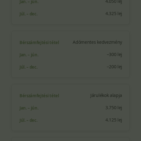
4.050 lej
4.325 lej
Adómentes kedvezmény
−300 lej
−200 lej
Járulékok alapja
3.750 lej
4.125 lej