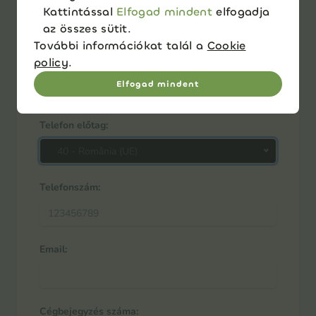
Adószám:
Kattintással
Elfogad mindent
elfogadja
az összes sütit.
További információkat talál a
Cookie
policy
.
Név:
Elfogad mindent
Telefon előtag:
40 - România (UE)
Telefonszám:
Email:
Cégbejegyzés száma: