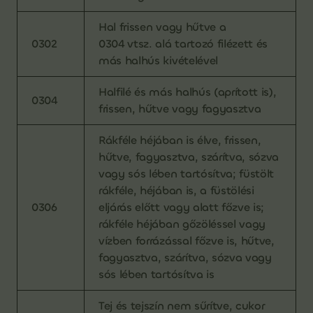
Hal frissen vagy hűtve a
0302
0304 vtsz. alá tartozó filézett és
más halhús kivételével
Halfilé és más halhús (aprított is),
0304
frissen, hűtve vagy fagyasztva
Rákféle héjában is élve, frissen,
hűtve, fagyasztva, szárítva, sózva
vagy sós lében tartósítva; füstölt
rákféle, héjában is, a füstölési
0306
eljárás előtt vagy alatt főzve is;
rákféle héjában gőzöléssel vagy
vízben forrázással főzve is, hűtve,
fagyasztva, szárítva, sózva vagy
sós lében tartósítva is
Tej és tejszín nem sűrítve, cukor