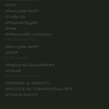
GYIK
Mennyibe kerül?
Tudás tár
Pályázatfigyelő
Hírek
Felhasználói útmutató
AMIT TUDNOD KELL:
Mennyibe kerül?
ANCP
EGYÉB LINKEK:
Regisztrálj könyvelőként
Hírlevél
JOGI NYILATKOZATOK:
TERMENI ȘI CONDIȚII
POLITICA DE CONFIDENȚIALITATE
COOKIE POLICY