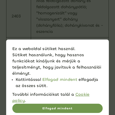
Más feldolgozott dohány és
feldolgozott dohánypótló;
"homogenizált" vagy
2403
"visszanyert" dohány
(dohányfólia); dohánykivonat és -
eszencia
2710 19
Nehézolajok és -készítmények
Ez a weboldal sütiket használ.
66
(bizonyos típusai)
Sütiket használunk, hogy hasznos
2710 19
funkciókat kínáljunk és mérjük a
Más kenőolaj és más olaj
99
teljesítményt, hogy javítsuk a felhasználói
élményt.
2710 19
Kattintással
Elfogad mindent
elfogadja
Bizonyos kenőolajok
81
az összes sütit.
További információkat talál a
Cookie
2710 19
Hidraulikaolaj
policy
.
83
Elfogad mindent
3403