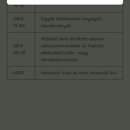
Bizonyos kenőolajok
19 10
3403
Egyéb felületaktív anyagok,
19 80
készítmények
Máshol nem említett szerves
3814
oldószerkeverékek és hígítók;
00 90
elkészített lakk- vagy
festékeltávolítók
6309
Használt ruha és más használt áru