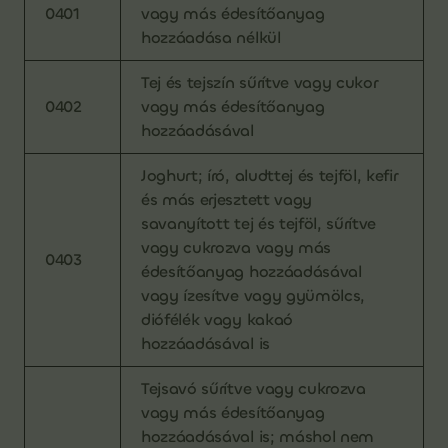
0401
vagy más édesítőanyag
hozzáadása nélkül
Tej és tejszín sűrítve vagy cukor
0402
vagy más édesítőanyag
hozzáadásával
Joghurt; író, aludttej és tejföl, kefir
és más erjesztett vagy
savanyított tej és tejföl, sűrítve
vagy cukrozva vagy más
0403
édesítőanyag hozzáadásával
vagy ízesítve vagy gyümölcs,
diófélék vagy kakaó
hozzáadásával is
Tejsavó sűrítve vagy cukrozva
vagy más édesítőanyag
hozzáadásával is; máshol nem