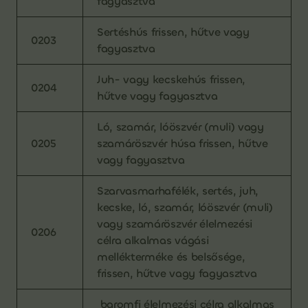
fagyasztva
Sertéshús frissen, hűtve vagy
0203
fagyasztva
Juh- vagy kecskehús frissen,
0204
hűtve vagy fagyasztva
Ló, szamár, lóöszvér (muli) vagy
0205
szamáröszvér húsa frissen, hűtve
vagy fagyasztva
Szarvasmarhafélék, sertés, juh,
kecske, ló, szamár, lóöszvér (muli)
vagy szamáröszvér élelmezési
0206
célra alkalmas vágási
mellékterméke és belsősége,
frissen, hűtve vagy fagyasztva
baromfi élelmezési célra alkalmas