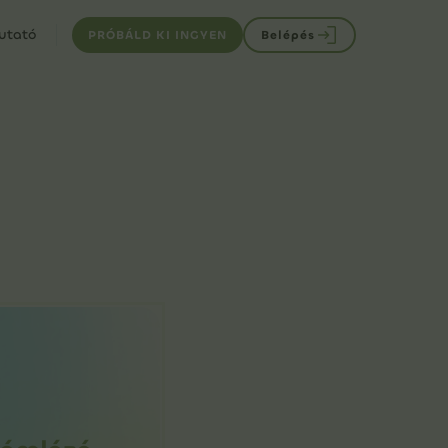
utató
PRÓBÁLD KI INGYEN
Belépés
s