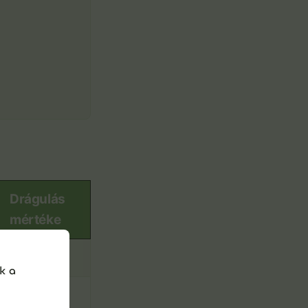
Drágulás
mértéke
+2%
k a
+2%