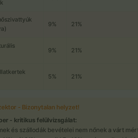
ok
őszivattyúk
9%
21%
ra)
urális
9%
21%
latkertek
5%
21%
ktor - Bizonytalan helyzet!
r - kritikus felülvizsgálat:
mek és szállodák bevételei nem nőnek a várt mér