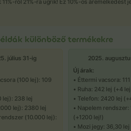
 11%-ról 21%-ra ugrik! Ez 10%-os áremelkedést j
példák különböző termékekre
5. július 31-ig
2025. augusztus
Új árak:
csora (100 lej): 109
• Éttermi vacsora: 111 
• Ruha: 242 lej (+4 lej
lej): 238 lej
• Telefon: 2420 lej (+
000 lej): 2380 lej
• Napelem rendszer: 1
endszer (10.000 lej):
(+1200 lej!)
• Mozi jegy: 36,30 lej