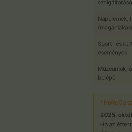
szolgáltatás
Napelemek, h
(magánlakás
Sport- és kult
események
Múzeumok, ál
belépő
*HoReCa sze
2025. októbe
Ha az étter