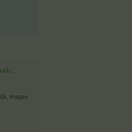
?
kek:
ítők, magas