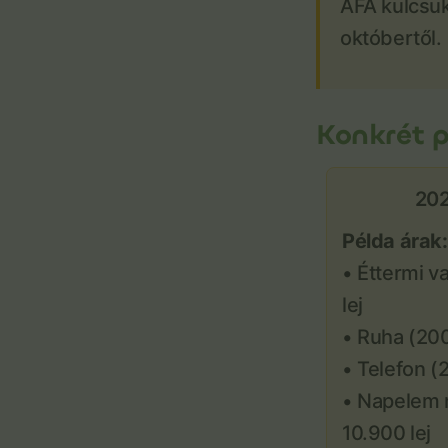
ÁFA kulcsuk
októbertől.
Konkrét 
202
Példa árak:
• Éttermi va
lej
• Ruha (200 
• Telefon (2
• Napelem r
10.900 lej