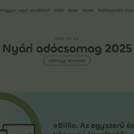
Hogyan segít az eBillio?
GYIK
Árak
Hírek
Felhasználói útm
2025. 07. 03
Nyári adócsomag 2025
adóügyi tervezet
eBillio. Az egyszerű é