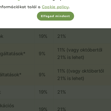
nformációkat talál a
Cookie policy
.
19%
21%
Elfogad mindent
vek
19%
21%
ok
19%
21%
11% (vagy októbertől
lgáltatások*
9%
21% is lehet)
11% ((vagy októbertől
áltatások*
9%
21% is lehet)
k
19%
21%
kációs
19%
21%