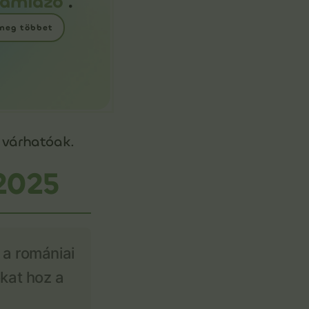
zámlázó
.
 meg többet
k várhatóak.
2025
e a romániai
okat hoz a