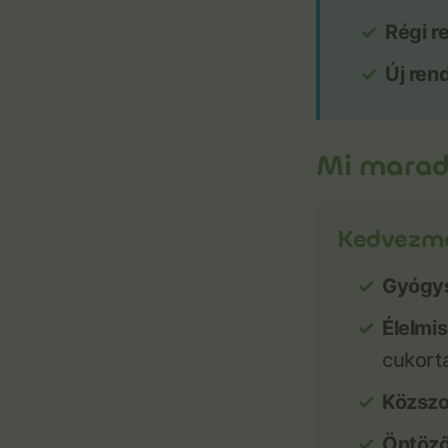
Régi r
Új ren
Mi marad
Kedvezmé
Gyógys
Élelmi
cukort
Közszo
Öntöző