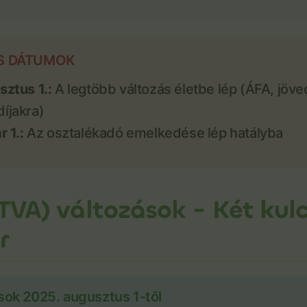
US DÁTUMOK
ztus 1.:
A legtöbb változás életbe lép (ÁFA, jöve
íjakra)
 1.:
Az osztalékadó emelkedése lép hatályba
(TVA) változások - Két kul
r
sok 2025. augusztus 1-től