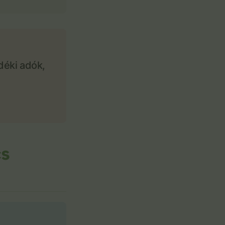
déki adók,
cs