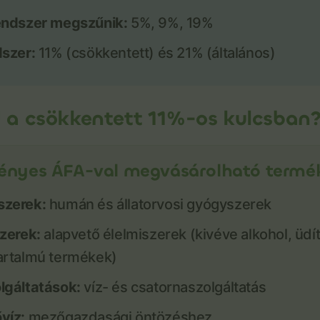
endszer megszűnik:
5%, 9%, 19%
dszer:
11% (csökkentett) és 21% (általános)
 a csökkentett 11%-os kulcsban
nyes ÁFA-val megvásárolható termé
zerek:
humán és állatorvosi gyógyszerek
szerek:
alapvető élelmiszerek (kivéve alkohol, üd
artalmú termékek)
lgáltatások:
víz- és csatornaszolgáltatás
víz:
mezőgazdasági öntözéshez