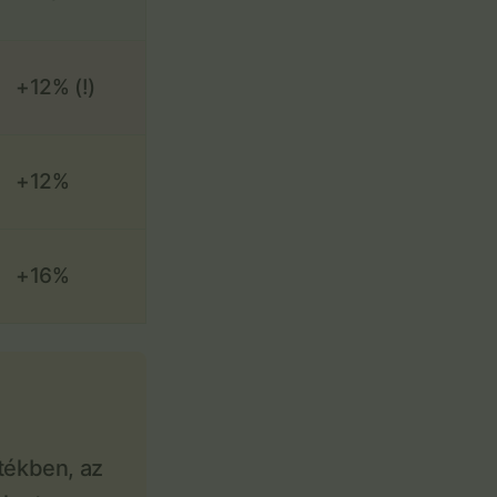
+12% (!)
+12%
+16%
tékben, az