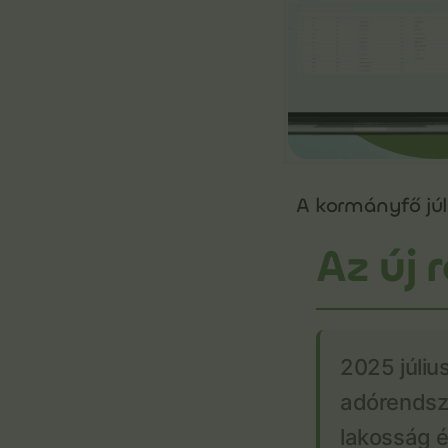
A kormányfő júl
Az új
2025 július
adórendsze
lakosság é