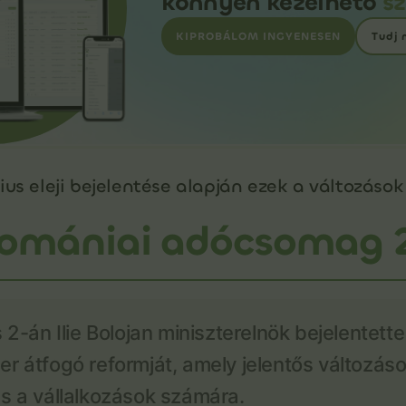
könnyen kezelhető
s
KIPROBÁLOM INGYENESEN
Tudj
ius eleji bejelentése alapján ezek a változáso
 romániai adócsomag 
 2-án Ilie Bolojan miniszterelnök bejelentett
r átfogó reformját, amely jelentős változás
s a vállalkozások számára.