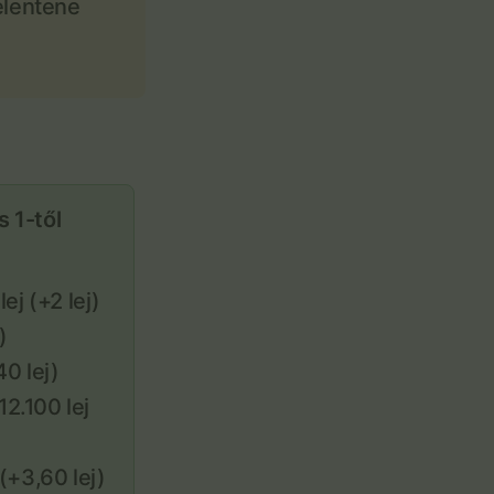
elentene
 1-től
lej (+2 lej)
)
40 lej)
2.100 lej
 (+3,60 lej)