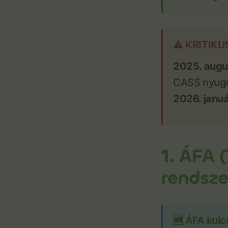
⚠️ KRITIK
2025. augus
CASS nyugd
2026. január
1. ÁFA 
rendsze
🆕 ÁFA kulc