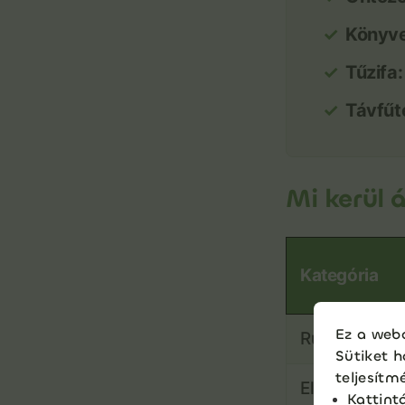
Könyve
Tűzifa:
Távfűt
Mi kerül 
Kategória
Ez a webo
Ruházat, cip
Sütiket h
teljesítm
Elektronikai 
Kattint