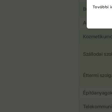
További i
Bútorok
Autók, jármű
Kozmetikum
Szállodai szo
Éttermi szolg
Építőanyago
Telekommuni