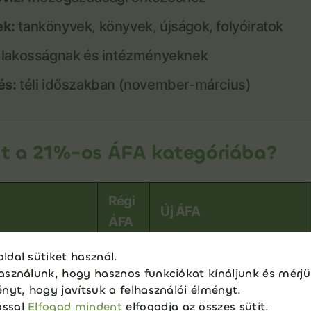
k:
tankönyvek, könyvek, újságok, folyóiratok
lakosságnak és intézményeknek
és:
téli időszakban (november-március)
át a 21%-os ÁFA kategóriába?
Régi
Új ÁFA
ÁFA
ldal sütiket használ.
ő
19%
21%
asználunk, hogy hasznos funkciókat kínáljunk és mérjü
ényt, hogy javítsuk a felhasználói élményt.
cikkek
19%
21%
ással
Elfogad mindent
elfogadja az összes sütit.