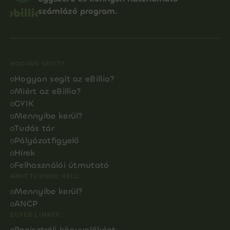
számlázó program.
HOGYAN SEGÍT?
Hogyan segít az eBillio?
Miért az eBillio?
GYIK
Mennyibe kerül?
Tudás tár
Pályázatfigyelő
Hírek
Felhasználói útmutató
AMIT TUDNOD KELL:
Mennyibe kerül?
ANCP
EGYÉB LINKEK:
Regisztrálj könyvelőként