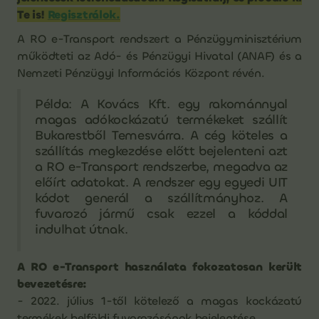
Te is!
Regisztrálok.
A RO e-Transport rendszert a Pénzügyminisztérium
működteti az Adó- és Pénzügyi Hivatal (ANAF) és a
Nemzeti Pénzügyi Információs Központ révén.
Példa: A Kovács Kft. egy rakománnyal
magas adókockázatú termékeket szállít
Bukarestből Temesvárra. A cég köteles a
szállítás megkezdése előtt bejelenteni azt
a RO e-Transport rendszerbe, megadva az
előírt adatokat. A rendszer egy egyedi UIT
kódot generál a szállítmányhoz. A
fuvarozó jármű csak ezzel a kóddal
indulhat útnak.
A RO e-Transport használata fokozatosan került
bevezetésre:
- 2022. július 1-től kötelező a magas kockázatú
termékek belföldi fuvarozásának bejelentése