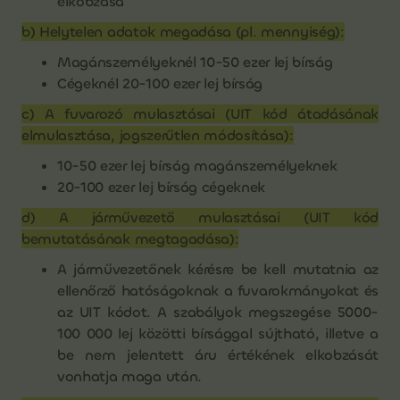
elkobzása
b) Helytelen adatok megadása (pl. mennyiség):
Magánszemélyeknél 10-50 ezer lej bírság
Cégeknél 20-100 ezer lej bírság
c) A fuvarozó mulasztásai (UIT kód átadásának
elmulasztása, jogszerűtlen módosítása):
10-50 ezer lej bírság magánszemélyeknek
20-100 ezer lej bírság cégeknek
d) A járművezető mulasztásai (UIT kód
bemutatásának megtagadása):
A járművezetőnek kérésre be kell mutatnia az
ellenőrző hatóságoknak a fuvarokmányokat és
az UIT kódot. A szabályok megszegése 5000-
100 000 lej közötti bírsággal sújtható, illetve a
be nem jelentett áru értékének elkobzását
vonhatja maga után.