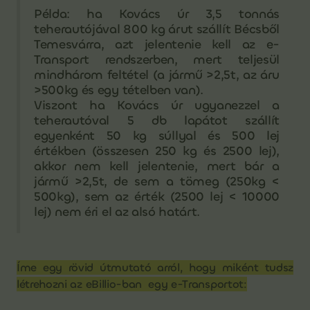
Példa: ha Kovács úr 3,5 tonnás
teherautójával 800 kg árut szállít Bécsből
Temesvárra, azt jelentenie kell az e-
Transport rendszerben, mert teljesül
mindhárom feltétel (a jármű >2,5t, az áru
>500kg és egy tételben van).
Viszont ha Kovács úr ugyanezzel a
teherautóval 5 db lapátot szállít
egyenként 50 kg súllyal és 500 lej
értékben (összesen 250 kg és 2500 lej),
akkor nem kell jelentenie, mert bár a
jármű >2,5t, de sem a tömeg (250kg <
500kg), sem az érték (2500 lej < 10000
lej) nem éri el az alsó határt.
Íme egy rövid útmutató arról, hogy miként tudsz
létrehozni az eBillio-ban egy e-Transportot: