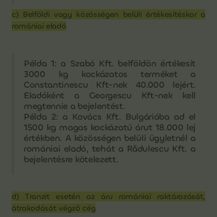
c) Belföldi vagy közösségen belüli értékesítéskor a
romániai eladó
Példa 1: a Szabó Kft. belföldön értékesít
3000 kg kockázatos terméket a
Constantinescu Kft-nek 40.000 lejért.
Eladóként a Georgescu Kft-nek kell
megtennie a bejelentést.
Példa 2: a Kovács Kft. Bulgáriába ad el
1500 kg magas kockázatú árut 18.000 lej
értékben. A közösségen belüli ügyletnél a
romániai eladó, tehát a Rădulescu Kft. a
bejelentésre kötelezett.
d) Tranzit esetén az áru romániai raktározását,
átrakodását végző cég