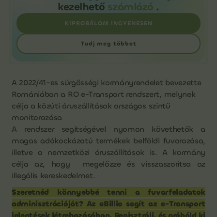
kezelhető
számlázó
.
KIPROBÁLOM INGYENESEN
Tudj meg többet
A 2022/41-es sürgősségi kormányrendelet bevezette
Romániában a RO e-Transport rendszert, melynek
célja a közúti áruszállítások országos szintű
monitorozása
A rendszer segítségével nyomon követhetők a
magas adókockázatú termékek belföldi fuvarozása,
illetve a nemzetközi áruszállítások is. A kormány
célja az, hogy megelőzze és visszaszorítsa az
illegális kereskedelmet.
Szeretnéd könnyebbé tenni a fuvarfeladatok
adminisztrációját? Az eBillio segít az e-Transport
jelentések létrehozásában. Regisztrálj, és próbáld ki