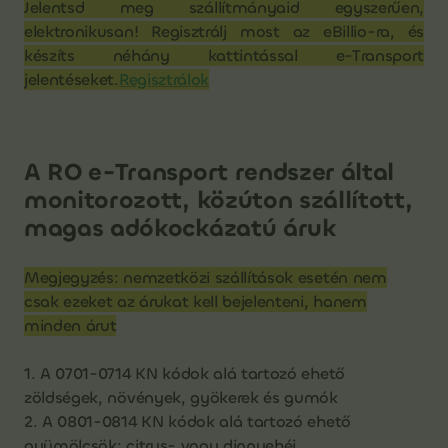
Jelentsd meg szállítmányaid egyszerűen,
elektronikusan! Regisztrálj most az eBillio-ra, és
készíts néhány kattintással e-Transport
jelentéseket.
Regisztrálok
A RO e-Transport rendszer által
monitorozott, közúton szállított,
magas adókockázatú áruk
Megjegyzés: nemzetközi szállítások esetén nem
csak ezeket az árukat kell bejelenteni, hanem
minden árut
1. A 0701-0714 KN kódok alá tartozó ehető
zöldségek, növények, gyökerek és gumók
2. A 0801-0814 KN kódok alá tartozó ehető
gyümölcsök; citrus- vagy dinnyehéj